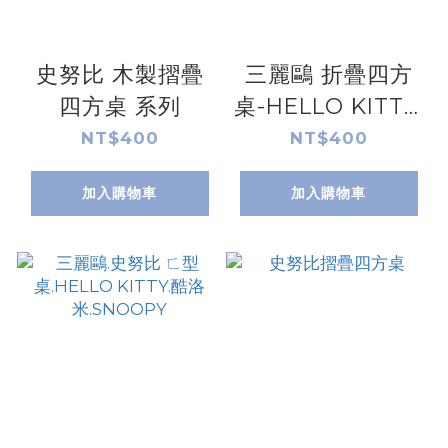
史努比 木製摺疊
三麗鷗 折疊四方
四方桌 系列
桌-HELLO KITTY.
美樂蒂.帕恰狗.布
NT$400
NT$400
丁狗.大耳狗.人魚
加入購物車
加入購物車
漢頓.酷洛米.雙星
仙子