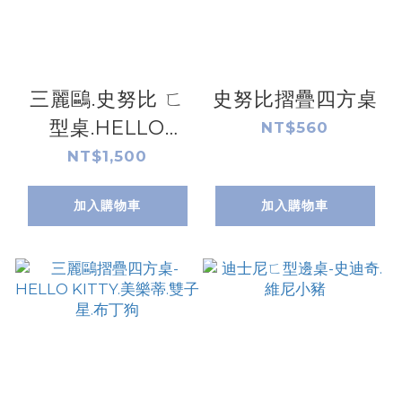
三麗鷗.史努比 ㄈ
史努比摺疊四方桌
型桌.HELLO
NT$560
KITTY.酷洛
NT$1,500
米.SNOOPY
加入購物車
加入購物車