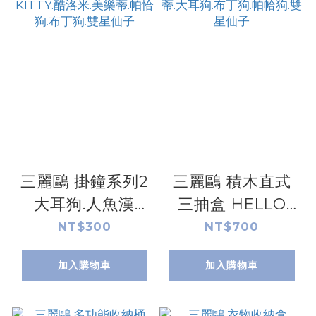
三麗鷗 掛鐘系列2
三麗鷗 積木直式
大耳狗.人魚漢
三抽盒 HELLO
頓.HELLO KITTY.
KITTY.酷洛米.美
NT$300
NT$700
酷洛米.美樂蒂.帕
樂蒂.大耳狗.布丁
加入購物車
加入購物車
恰狗.布丁狗.雙星
狗.帕帢狗.雙星仙
仙子
子