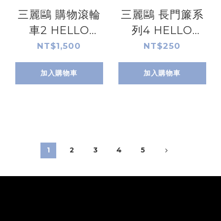
三麗鷗 購物滾輪
三麗鷗 長門簾系
車2 HELLO
列4 HELLO
KITTY.大耳狗.美
KITTY.雙星仙子.
NT$1,500
NT$250
樂蒂.酷洛米.帕帢
大耳狗.帕恰狗.人
加入購物車
加入購物車
狗
魚漢頓.布丁狗.美
樂蒂.酷洛米
1
2
3
4
5