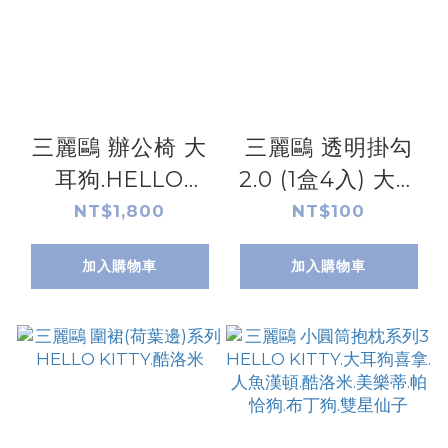
三麗鷗 辦公椅 大
三麗鷗 透明掛勾
耳狗.HELLO
2.0 (1盒4入) 大耳
KITTY.酷洛米.布
狗.人魚漢
NT$1,800
NT$100
丁狗
頓.HELLO KITTY.
加入購物車
加入購物車
酷洛米.美樂蒂.帕
恰狗.布丁狗.雙星
仙子