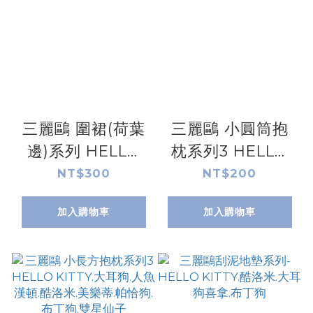
三麗鷗 圍裙(荷葉
三麗鷗 小圓筒抱
邊)系列 HELLO
枕系列3 HELLO
KITTY.酷洛米
KITTY.大耳狗喜
NT$300
NT$200
拿.人魚漢頓.酷洛
加入購物車
加入購物車
米.美樂蒂.帕恰狗.
布丁狗.雙星仙子