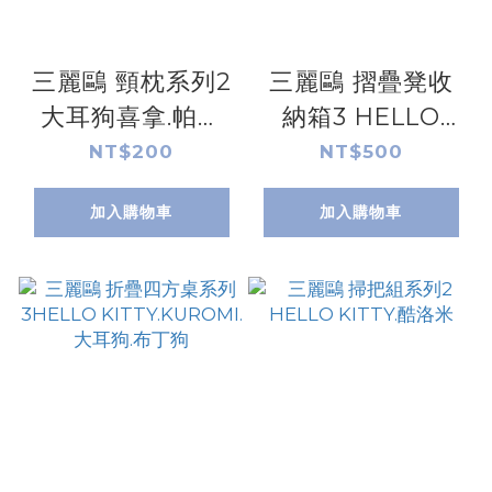
三麗鷗 頸枕系列2
三麗鷗 摺疊凳收
大耳狗喜拿.帕洽
納箱3 HELLO
狗.人魚漢
KITTY.大耳狗.布
NT$200
NT$500
頓.HELLO KITTY.
丁狗.美樂蒂&酷洛
加入購物車
加入購物車
酷洛米.布丁狗.美
米
樂蒂.雙星仙子