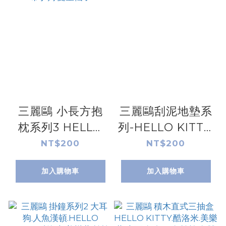
三麗鷗 小長方抱
三麗鷗刮泥地墊系
枕系列3 HELLO
列-HELLO KITTY.
KITTY.大耳狗.人
酷洛米.大耳狗喜
NT$200
NT$200
魚漢頓.酷洛米.美
拿.布丁狗
加入購物車
加入購物車
樂蒂.帕恰狗.布丁
狗.雙星仙子