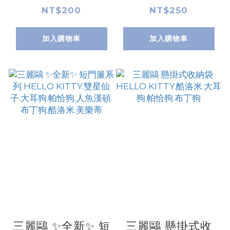
星仙子.布丁狗.大
NT$200
NT$250
耳狗喜拿.美樂蒂.
加入購物車
加入購物車
帕恰狗.人魚漢頓.
酷洛米
三麗鷗 ✨全新✨ 短
三麗鷗 懸掛式收