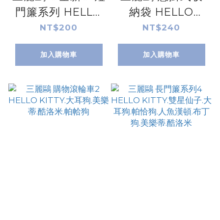
門簾系列 HELLO
納袋 HELLO
KITTY.雙星仙子.
KITTY.酷洛米.大
NT$200
NT$240
大耳狗.帕恰狗.人
耳狗.帕恰狗.布丁
加入購物車
加入購物車
魚漢頓.布丁狗.酷
狗
洛米.美樂蒂