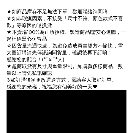
★如商品庫存不足無法下單，歡迎聯絡詢問唷!
☆如非瑕疵因素，不接受「尺寸不符、顏色款式不喜
歡」等原因的退換貨
★本賣場100%為正版授權、製造商品!請安心選購，一
起杜絕黑心仿冒品
☆因貨量流通快速，為避免造成買賣雙方不愉快，需
大量訂購請先傳訊詢問貨量，確認後再下訂唷！
感謝您的配合！(*ˇωˇ*人)
★超商取貨有尺寸與重量限制。如購買多樣商品、數
量以上請先私訊確認
※如訂購後須更改運送方式，需請客人取消訂單。
感謝您的光臨，祝福您有個美好的一天♥