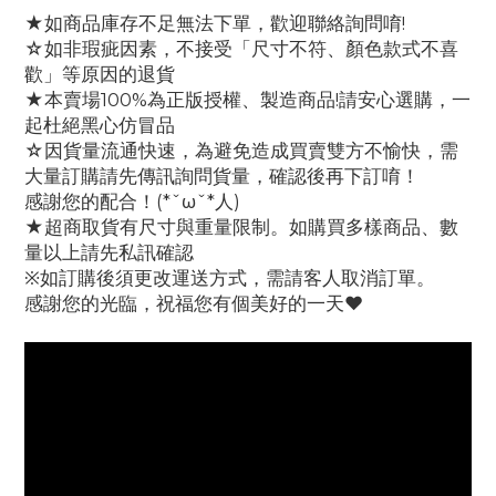
★如商品庫存不足無法下單，歡迎聯絡詢問唷!
☆如非瑕疵因素，不接受「尺寸不符、顏色款式不喜
歡」等原因的退貨
★本賣場100%為正版授權、製造商品!請安心選購，一
起杜絕黑心仿冒品
☆因貨量流通快速，為避免造成買賣雙方不愉快，需
大量訂購請先傳訊詢問貨量，確認後再下訂唷！
感謝您的配合！(*ˇωˇ*人)
★超商取貨有尺寸與重量限制。如購買多樣商品、數
量以上請先私訊確認
※如訂購後須更改運送方式，需請客人取消訂單。
感謝您的光臨，祝福您有個美好的一天♥