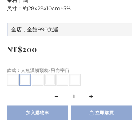
♥布丁狗
尺寸：約28x28x10cm±5%
全店，全館990免運
NT$200
款式
: 人魚漢頓頸枕-飛向宇宙
加入購物車
立即購買