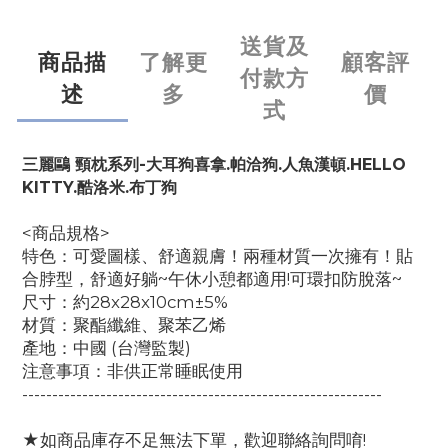
送貨及
商品描
了解更
顧客評
付款方
述
多
價
式
三麗鷗 頸枕系列-大耳狗喜拿.帕洽狗.人魚漢頓.HELLO
KITTY.酷洛米.布丁狗
<商品規格>
特色：可愛圖樣、舒適親膚！兩種材質一次擁有！貼
合脖型，舒適好躺~午休小憩都適用!可環扣防脫落~
尺寸：約28x28x10cm±5%
材質：聚酯纖維、聚苯乙烯
產地：中國 (台灣監製)
注意事項：非供正常睡眠使用
------------------------------------------------------------
★如商品庫存不足無法下單，歡迎聯絡詢問唷!