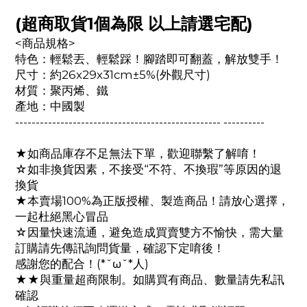
(超商取貨1個為限 以上請選宅配)
<商品規格>
特色：輕鬆丟、輕鬆踩！腳踏即可翻蓋，解放雙手！
尺寸：約26x29x31cm±5%(外觀尺寸)
材質：聚丙烯、鐵
產地：中國製
-------------------------------------------------- ----------
★如商品庫存不足無法下單，歡迎聯繫了解唷！
☆如非換貨因素，不接受“不符、不換瑕”等原因的退
換貨
★本賣場100%為正版授權、製造商品！請放心選擇，
一起杜絕黑心冒品
☆因量快速流通，避免造成買賣雙方不愉快，需大量
訂購請先傳訊詢問貨量，確認下定唷後！
感謝您的配合！(*ˇωˇ*人)
★★與重量超商限制。如購買有商品、數量請先私訊
確認