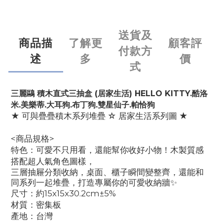
送貨及
商品描
了解更
顧客評
付款方
述
多
價
式
三麗鷗
積木直式三抽盒 (居家生活) HELLO KITTY.酷洛
米.美樂蒂.大耳狗.布丁狗.雙星仙子.帕恰狗
★ 可與疊疊積木系列堆疊 ☆ 居家生活系列圖 ★
<商品規格>
特色：
可愛不只用看，還能幫你收好小物！
木製質感
搭配超人氣角色圖樣，
三層抽屜分類收納，桌面、櫃子瞬間變整齊，
還能和
同系列一起堆疊，打造專屬你的可愛收納牆
✨
尺寸：約15x15x30.2cm±5%
材質：密集板
產地：台灣