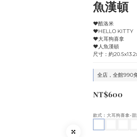
魚漢頓
♥酷洛米
♥HELLO KITTY
♥大耳狗喜拿
♥人魚漢頓
尺寸：約20.5x13.2
全店，全館990
NT$600
款式
: 大耳狗喜拿-