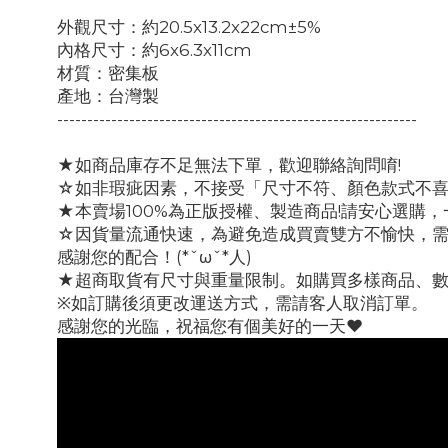
外觀尺寸：約20.5x13.2x22cm±5%
內格尺寸：約6x6.3x11cm
材質：密集板
產地：台灣製
------------------------------------------------------------
★如商品庫存不足無法下單，歡迎聯絡詢問唷!
☆如非瑕疵因素，不接受「尺寸不符、顏色款式不
★本賣場100%為正版授權、製造商品!請安心選購
☆因貨量流通快速，為避免造成買賣雙方不愉快，
感謝您的配合！(*ˇωˇ*人)
★超商取貨有尺寸與重量限制。如購買多樣商品、
※如訂購後須更改運送方式，需請客人取消訂單。
感謝您的光臨，祝福您有個美好的一天♥