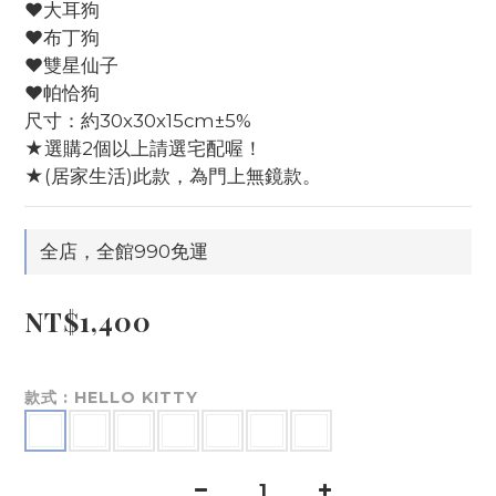
♥大耳狗
♥布丁狗
♥雙星仙子
♥帕恰狗
尺寸：約30x30x15cm±5%
★選購2個以上請選宅配喔！
★(居家生活)此款，為門上無鏡款。
全店，全館990免運
NT$1,400
款式
: HELLO KITTY