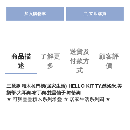
加入購物車
立即購買
送貨及
商品描
了解更
顧客評
付款方
述
多
價
式
三麗鷗
積木拉門櫃(居家生活) HELLO KITTY.酷洛米.美
樂蒂.大耳狗.布丁狗.雙星仙子.帕恰狗
★ 可與疊疊積木系列堆疊 ☆ 居家生活系列圖 ★