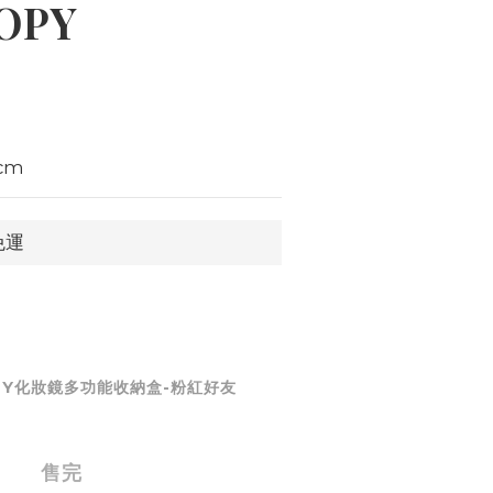
OPY
cm
免運
ITTY化妝鏡多功能收納盒-粉紅好友
售完