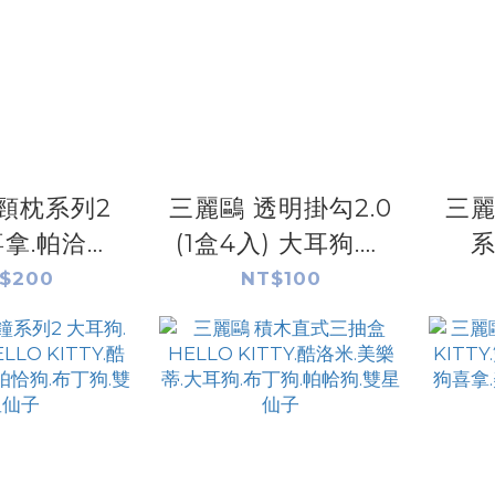
頸枕系列2
三麗鷗 透明掛勾2.0
三麗
拿.帕洽狗.
(1盒4入) 大耳狗.人
系
.HELLO
魚漢頓.HELLO
KI
$200
NT$100
.酷洛米.布丁
KITTY.酷洛米.美樂
人魚
蒂.雙星仙子
蒂.帕恰狗.布丁狗.雙
樂蒂
星仙子