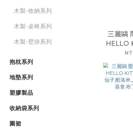
木製-收納系列
木製-桌椅系列
三麗鷗 
木製-壁掛系列
HELLO 
漢頓.大
NT
抱枕系列
子.布丁
洛米
地墊系列
塑膠製品
收納袋系列
圍裙