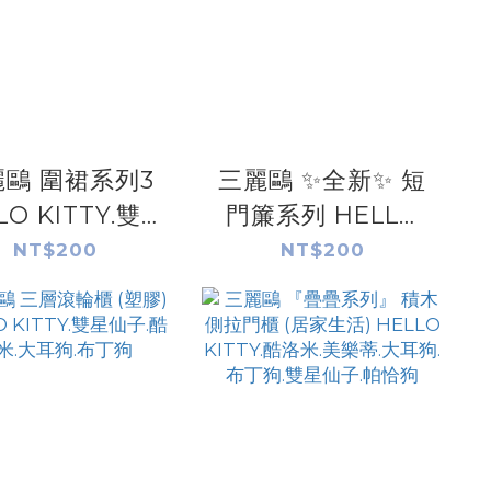
鷗 圍裙系列3
三麗鷗 ✨全新✨ 短
LO KITTY.雙星
門簾系列 HELLO
.布丁狗.大耳狗
KITTY.雙星仙子.大
NT$200
NT$200
.美樂蒂.帕恰狗.
耳狗.帕恰狗.人魚漢
魚漢頓.酷洛米
頓.布丁狗.酷洛米.美
樂蒂