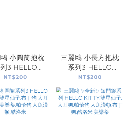
鷗 小圓筒抱枕
三麗鷗 小長方抱枕
列3 HELLO
系列3 HELLO
TTY.大耳狗喜拿.
KITTY.大耳狗.人魚
NT$200
NT$200
漢頓.酷洛米.美
漢頓.酷洛米.美樂蒂.
.帕恰狗.布丁狗.
帕恰狗.布丁狗.雙星
雙星仙子
仙子