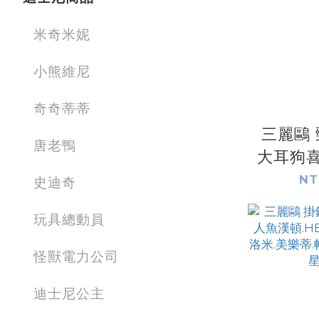
米奇米妮
小熊維尼
奇奇蒂蒂
三麗鷗 
唐老鴨
大耳狗喜
人魚漢頓
NT
史迪奇
KITTY
玩具總動員
狗.美樂
怪獸電力公司
迪士尼公主