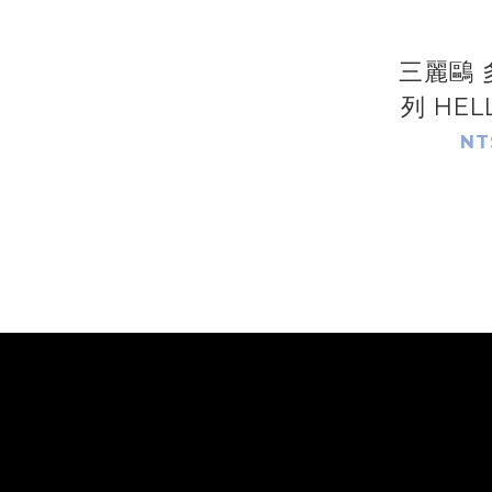
三麗鷗 
列 HELL
大耳狗.
NT
蒂.人魚