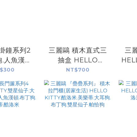
掛鐘系列2
三麗鷗 積木直式三
三麗
.人魚漢
抽盒 HELLO
HEL
O KITTY.
KITTY.酷洛米.美樂
仙子
$300
NT$700
美樂蒂.帕恰
蒂.大耳狗.布丁狗.帕
喜拿
狗.雙星仙子
帢狗.雙星仙子
人