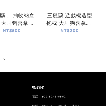
鷗 二抽收納盒
三麗鷗 遊戲機造型
 大耳狗喜拿.人
抱枕 大耳狗喜拿.人
漢頓.HELLO
魚漢頓.HELLO
NT$500
NT$200
TTY.酷洛米.美樂
KITTY.酷洛米.美樂
帕恰狗.布丁狗.雙
蒂.帕恰狗.布丁狗.雙
星仙子
星仙子
聯絡我們
/
電話
(02)8245-6862
/
時間
09:00-18:00(週一~週五)