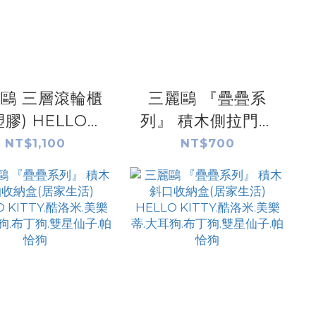
鷗 三層滾輪櫃
三麗鷗 『疊疊系
塑膠) HELLO
列』 積木側拉門櫃
TTY.雙星仙子.酷
(居家生活) HELLO
NT$1,100
NT$700
.大耳狗.布丁狗
KITTY.酷洛米.美樂
蒂.大耳狗.布丁狗.雙
星仙子.帕恰狗