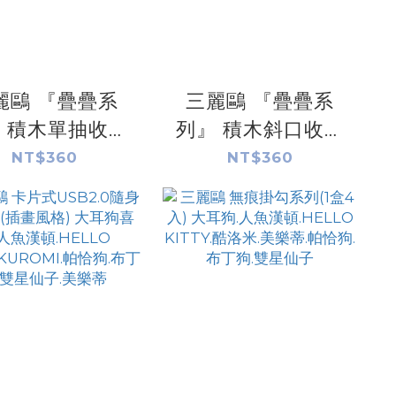
麗鷗 『疊疊系
三麗鷗 『疊疊系
 積木單抽收納
列』 積木斜口收納
盒(居家生活)
盒(居家生活)
NT$360
NT$360
LO KITTY.酷洛
HELLO KITTY.酷洛
美樂蒂.大耳狗.布
米.美樂蒂.大耳狗.布
.雙星仙子.帕恰
丁狗.雙星仙子.帕恰
狗
狗