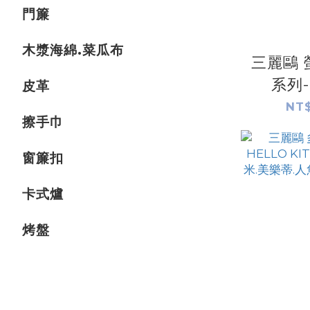
門簾
木漿海綿.菜瓜布
三麗鷗 
系列-
皮革
KITTY
NT$
擦手巾
仙子.酷
頓.大耳
窗簾扣
狗
卡式爐
烤盤