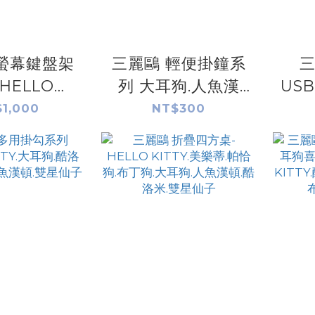
螢幕鍵盤架
三麗鷗 輕便掛鐘系
三
HELLO
列 大耳狗.人魚漢
US
.美樂蒂.雙星
頓.HELLO KITTY.
(插畫
1,000
NT$300
洛米.人魚漢
酷洛米.美樂蒂.帕恰
狗喜拿.布丁
狗.布丁狗.雙星仙子
.帕恰狗
KIT
恰狗