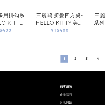
多用掛勾系
三麗鷗 折疊四方桌-
三麗
O KITTY.
HELLO KITTY.美樂
系列
酷洛米.美樂
蒂.帕恰狗.布丁狗.大
魚
$400
NT$400
漢頓.雙星仙
耳狗.人魚漢頓.酷洛
KI
子
米.雙星仙子
蒂.
1
2
3
4
顧客服務
會員福利
常見問題