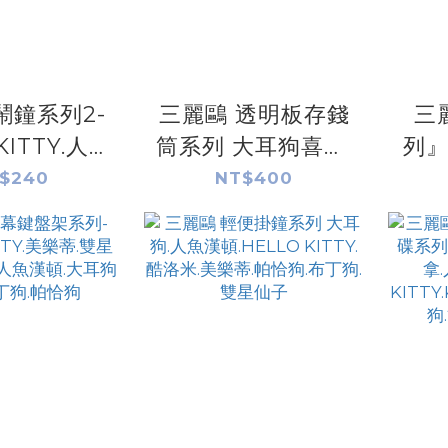
鬧鐘系列2-
三麗鷗 透明板存錢
三
KITTY.人魚
筒系列 大耳狗喜拿.
列』
耳狗.雙星仙
人魚漢頓.HELLO
$240
NT$400
狗.帕洽狗.酷
KITTY.KUROMI.美
HEL
.美樂蒂
樂蒂.帕恰狗.布丁狗.
米.
雙星仙子
丁狗