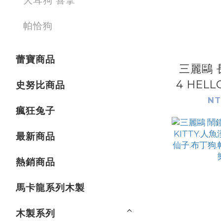
大耳狗 喜拿
帕恰狗
蕾寶商品
三麗鷗 
4 HELL
史努比商品
星仙子.
NT
瘋狂兔子
狗.人魚
美樂蒂
最新商品
熱銷商品
馬卡龍系列木製
木製系列