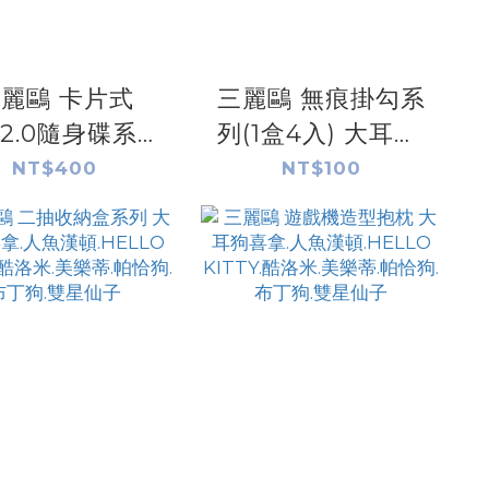
麗鷗 卡片式
三麗鷗 無痕掛勾系
B2.0隨身碟系列
列(1盒4入) 大耳狗.
風格) 大耳狗
人魚漢頓.HELLO
NT$400
NT$100
喜拿.人魚漢
KITTY.酷洛米.美樂
頓.HELLO
蒂.帕恰狗.布丁狗.雙
TY.KUROMI.帕
星仙子
.布丁狗.雙星仙
子.美樂蒂