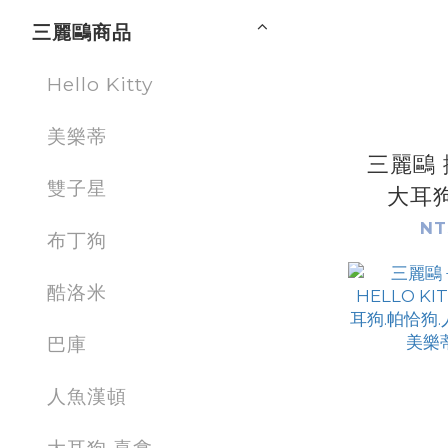
三麗鷗商品
Hello Kitty
美樂蒂
三麗鷗 
雙子星
大耳狗
頓.HELL
NT
布丁狗
酷洛米.
狗.布丁
酷洛米
巴庫
人魚漢頓