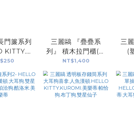
長門簾系列
三麗鷗 『疊疊系
三麗
O KITTY.雙
列』 積木拉門櫃(居
(
大耳狗.帕恰
家生活) HELLO
KI
$250
NT$1,400
漢頓.布丁狗.
KITTY.酷洛米.美樂
洛米
.酷洛米
蒂.大耳狗.布丁狗.雙
星仙子.帕恰狗