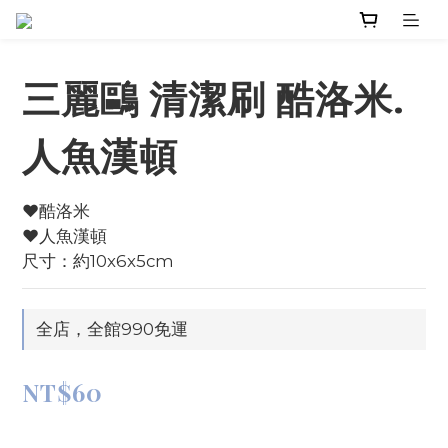
三麗鷗 清潔刷 酷洛米.
人魚漢頓
♥酷洛米
♥人魚漢頓
尺寸：約10x6x5cm
全店，全館990免運
NT$60