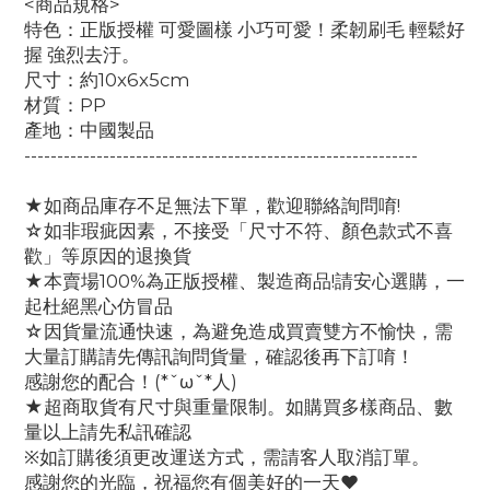
<商品規格>
特色：正版授權 可愛圖樣 小巧可愛！柔韌刷毛 輕鬆好
握 強烈去汙。
尺寸：約10x6x5cm
材質：PP
產地：中國製品
------------------------------------------------------------
★如商品庫存不足無法下單，歡迎聯絡詢問唷!
☆如非瑕疵因素，不接受「尺寸不符、顏色款式不喜
歡」等原因的退換貨
★本賣場100%為正版授權、製造商品!請安心選購，一
起杜絕黑心仿冒品
☆因貨量流通快速，為避免造成買賣雙方不愉快，需
大量訂購請先傳訊詢問貨量，確認後再下訂唷！
感謝您的配合！(*ˇωˇ*人)
★超商取貨有尺寸與重量限制。如購買多樣商品、數
量以上請先私訊確認
※如訂購後須更改運送方式，需請客人取消訂單。
感謝您的光臨，祝福您有個美好的一天♥