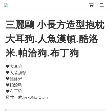
三麗鷗 小長方造型抱枕
大耳狗.人魚漢頓.酷洛
米.帕洽狗.布丁狗
♥大耳狗
♥人魚漢頓
♥酷洛米
♥帕洽狗
♥布丁狗
尺寸：約34x28x10cm