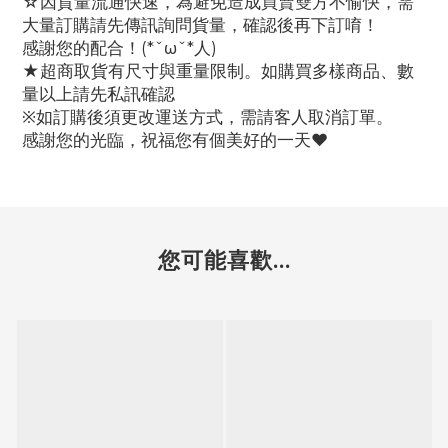
☆因貨量流通快速，為避免造成買賣雙方不愉快，需
大量訂購請先傳訊詢問貨量，確認後再下訂唷！
感謝您的配合！(*ˇωˇ*人)
★超商取貨有尺寸與重量限制。如購買多樣商品、數
量以上請先私訊確認
※如訂購後須更改運送方式，需請客人取消訂單。
感謝您的光臨，祝福您有個美好的一天♥
您可能喜歡...