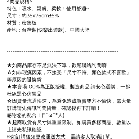
<商品規格>
特色：吸水、親膚、柔軟！使用舒適~
尺寸：約35x75cm±5%
材質：密集板
產地：台灣製(快樂出遊款)、中國大陸
------------------------------------------------------------
★如商品庫存不足無法下單，歡迎聯絡詢問唷!
☆如非瑕疵因素，不接受「尺寸不符、顏色款式不喜歡」
等原因的退換貨
★本賣場100%為正版授權、製造商品!請安心選購，一起
杜絕黑心仿冒品
☆因貨量流通快速，為避免造成買賣雙方不愉快，需大量
訂購請先傳訊詢問貨量，確認後再下訂唷！
感謝您的配合！(*ˇωˇ*人)
★超商取貨有尺寸與重量限制。如購買多樣商品、數量以
上請先私訊確認
※如訂購後須更改運送方式，需請客人取消訂單。