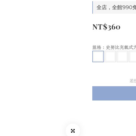
全店，全館990
NT$360
規格
: 史努比充氣式
若