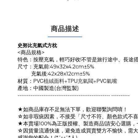
商品描述
史努比充氣式方枕
<商品規格>
特色：按壓充氣，輕巧好收!不管是旅行途中、長途
尺寸：充氣前:49x32x4.2cm±5%
充氣後:42x28x12cm±5%
PVC植絨面料+TPU充氣閥+PVC氣嘴
材質：
產地：中國製造(台灣監製)
-------------------------------------------------- ----------
★如商品庫存不足無法下單，歡迎聯繫詢問唷！
☆如非瑕疵因素，不接受「尺寸不符、顏色款式不
★本賣場100%為正版授權、製造商品!請安心選購
☆因貨量流通快速，避免造成買賣雙方不愉快，需
感謝您的配合！(*ˇωˇ*人)