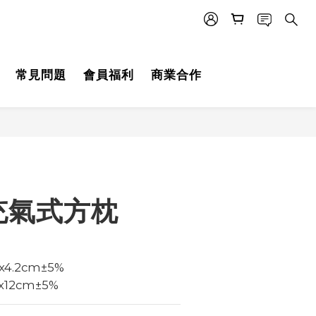
常見問題
會員福利
商業合作
充氣式方枕
x4.2cm±5%
2x28x12cm±5%