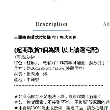
Description
Ad
三麗鷗 翻蓋式垃圾桶 布丁狗.大耳狗
(超商取貨1個為限 以上請選宅配)
<商品規格>
特色：輕鬆丟、輕鬆踩！腳踏即可翻蓋，解放雙手！
尺寸：約26x29x31cm±5%(外觀尺寸)
材質：聚丙烯、鐵
產地：中國製
-------------------------------------------------- ----------
★如商品庫存不足無法下單，歡迎聯繫了解唷！
☆如非換貨因素，不接受“不符、不換瑕”等原因的退
★本賣場100%為正版授權、製造商品！請放心選擇