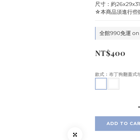
尺寸：約26x29x3
☆本商品須進行些
全館990免運 on 
NT$400
款式
: 布丁狗翻蓋式
ADD TO CA