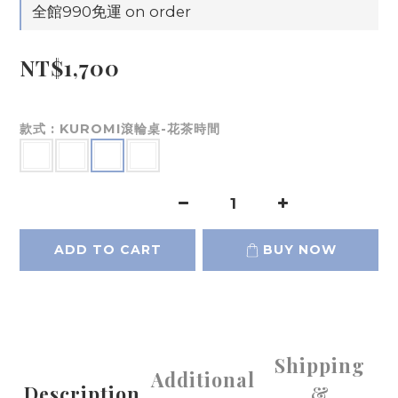
全館990免運 on order
NT$1,700
款式
: KUROMI滾輪桌-花茶時間
ADD TO CART
BUY NOW
Shipping
Additional
Description
&