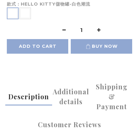
款式
: HELLO KITTY儲物罐-白色潮流
ADD TO CART
BUY NOW
Shipping
Additional
Description
&
details
Payment
Customer Reviews