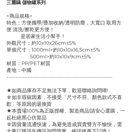
三麗鷗
儲物罐系列
<商品規格>
特色：方便攜帶/疊加收納/透明防塵，大寬口 取用方
便 清洗/擦乾更方便！
是居家生活小幫手！
外觀尺寸：約10x10x26cm±5%
單個尺寸：1000ml>約10x10x16.5cm±5%
500ml>約10x10x9cm±5%
材質：PP/PET材質
產地：中國
------------------------------------------------------------
★如商品庫存不足無法下單，歡迎聯絡詢問唷!
☆如非瑕疵因素，不接受「尺寸不符、顏色款式不喜
歡」等原因的退換貨
★本賣場100%為正版授權、製造商品!請安心選購，一
起杜絕黑心仿冒品
☆因貨量流通快速，為避免造成買賣雙方不愉快，需
大量訂購請先傳訊詢問貨量，確認後再下訂唷！